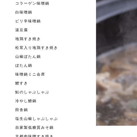
コラーゲン味噌鍋
白味噌鍋
ピリ辛味噌鍋
湯豆腐
地鶏すき焼き
松茸入り地鶏すき焼き
山椒ぼたん鍋
ぼたん鍋
味噌鍋ミニ会席
鱧すき
鮎のしゃぶしゃぶ
冷やし鱧鍋
田舎鍋
塩生山椒しゃぶしゃぶ
自家製低糖質みそ鍋
京都肉味噌すき焼き